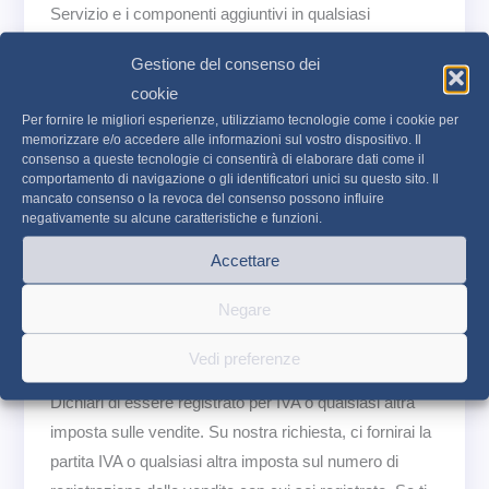
Servizio e i componenti aggiuntivi in ​​qualsiasi
momento pubblicando un nuovo prezzo sulla tua area
Gestione del consenso dei
riservata. Il nuovo prezzo si applica solo ai nuovi
cookie
software, mentre per voi rimarrà sempre quello
Per fornire le migliori esperienze, utilizziamo tecnologie come i cookie per
accettato la prima volta.
memorizzare e/o accedere alle informazioni sul vostro dispositivo. Il
consenso a queste tecnologie ci consentirà di elaborare dati come il
L’imposta sul valore aggiunto (IVA) o qualsiasi altra
comportamento di navigazione o gli identificatori unici su questo sito. Il
mancato consenso o la revoca del consenso possono influire
imposta sulle vendite (indipendentemente dalla
negativamente su alcune caratteristiche e funzioni.
designazione dell’imposta adottata in varie
Accettare
giurisdizioni) verrà aggiunta al prezzo di pagamento in
conformità con le aliquote attualmente in vigore.
Negare
Accetti di pagare le tasse applicabili al tuo utilizzo del
Servizio.
Vedi preferenze
Dichiari di essere registrato per IVA o qualsiasi altra
imposta sulle vendite. Su nostra richiesta, ci fornirai la
partita IVA o qualsiasi altra imposta sul numero di