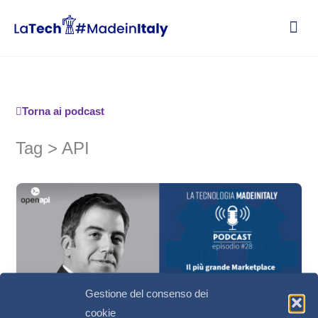
Vai
al
contenuto
Torna ai podcast
Tag > API
Gestione del consenso dei
cookie