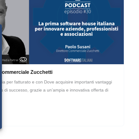
 Commerciale Zucchetti
lia per fatturato e con Dove acquisire importanti vantaggi
s di successo, grazie a un’ampia e innovativa offerta di