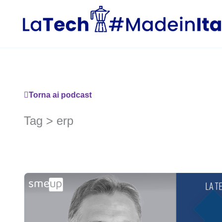
Vai
al
contenuto
Torna ai podcast
Tag > erp