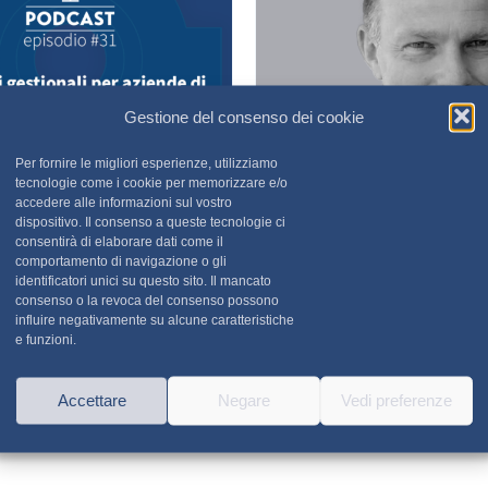
Gestione del consenso dei cookie
Per fornire le migliori esperienze, utilizziamo
tecnologie come i cookie per memorizzare e/o
accedere alle informazioni sul vostro
dispositivo. Il consenso a queste tecnologie ci
consentirà di elaborare dati come il
Paolo Susani | Direttore
comportamento di navigazione o gli
identificatori unici su questo sito. Il mancato
che creano soluzioni software
La prima software house in Ita
consenso o la revoca del consenso possono
renti.
competitivi e avere un busines
influire negativamente su alcune caratteristiche
e funzioni.
soluzioni software, hardware.
Accettare
Negare
Vedi preferenze
Ascolta il podcast