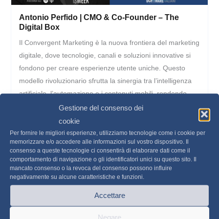
Antonio Perfido | CMO & Co-Founder – The
Digital Box
Il Convergent Marketing è la nuova frontiera del marketing
digitale, dove tecnologie, canali e soluzioni innovative si
fondono per creare esperienze utente uniche. Questo
modello rivoluzionario sfrutta la sinergia tra l’intelligenza
artificiale, l’automazione e i contenuti mobili, rendendo
ogni interazione un’opportunità di successo..
Gestione del consenso dei
cookie
Ascolta il podcast
Per fornire le migliori esperienze, utilizziamo tecnologie come i cookie per
memorizzare e/o accedere alle informazioni sul vostro dispositivo. Il
consenso a queste tecnologie ci consentirà di elaborare dati come il
comportamento di navigazione o gli identificatori unici su questo sito. Il
mancato consenso o la revoca del consenso possono influire
negativamente su alcune caratteristiche e funzioni.
Accettare
Negare