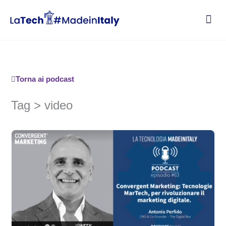
Vai
al
contenuto
Torna ai podcast
Tag > video