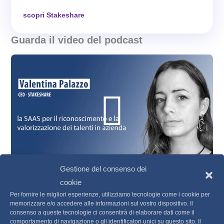
Con questa visione,
Stakeshare
non solo
scopri Stakeshare
incentiva la performance, ma introduce un
modo nuovo di riconoscere e valorizzare i
Guarda il video del podcast
talenti, ribaltando le tradizionali regole del gioco.
Play
Oggi, ne discutiamo con
Valentina Palazzo
,
co-founder e CEO, per scoprire di più su
questa soluzione rivoluzionaria.
Vide
Stakeshare
si basa su una
value proposition
profonda
: condividere il valore creato
all’interno di un’azienda. L’idea nasce dalla
consapevolezza che ogni azienda non sta solo
costruendo un software o un prodotto, ma un
Gestione del consenso dei
futuro
a cui partecipano
dipendenti, clienti,
cookie
#91 - Valentina Palazzo | CEO Stakeshare
collaboratori e fornitori
. L’obiettivo di
Per fornire le migliori esperienze, utilizziamo tecnologie come i cookie per
Stakeshare è una piattaforma che ribalta le regole del gioco:
Stakeshare
è dare una forma
tangibile
a
memorizzare e/o accedere alle informazioni sul vostro dispositivo. Il
con Stakeshare, il talento non si misura più con gli anni di
consenso a queste tecnologie ci consentirà di elaborare dati come il
questo valore e distribuirlo equamente tra tutti i
comportamento di navigazione o gli identificatori unici su questo sito. Il