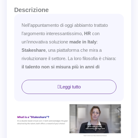
Descrizione
Nell’appuntamento di oggi abbiamto trattato
l’argomento interessantissimo,
HR
con
un’innovativa soluzione
made in Italy
:
Stakeshare
, una piattaforma che mira a
rivoluzionare il settore. La loro filosofia è chiara:
il talento non si misura più in anni di
esperienza
, ma attraverso
risultati concreti
.
L’idea centrale è l’introduzione di un
gettone
Leggi tutto
virtuale
che certifica e premia i risultati ottenuti
dai dipendenti, offrendo loro benefit
personalizzabili all’interno dell’azienda. Ma c’è
di più: questi gettoni possono essere
scambiati su un marketplace
, rendendo il
sistema ancora più flessibile e vantaggioso.