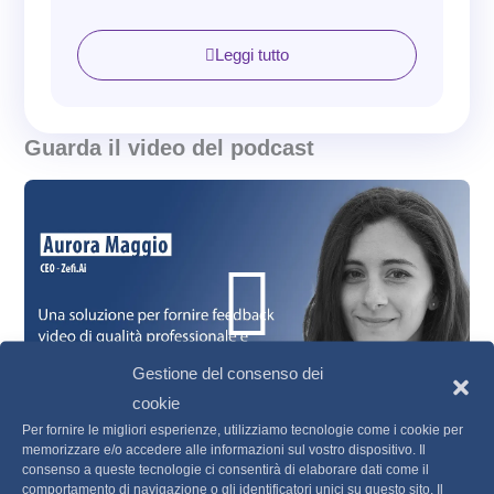
categorizza automaticamente tutti i feedback
ricevuti da varie fonti. Questo aiuta le aziende a
Leggi tutto
definire meglio le priorità, prendere decisioni più
informate e attuare le azioni necessarie. Ne
parliamo con il
suo CEO e Co-founder che
Guarda il video del podcast
condivide la sua esperienza e discute
Play
l’importanza di questa piattaforma Aurora
Maggio.
il nome “Zefi” deriva da “Zephyro,”
Vide
secondo i greci era la personificazione del
vento,
un riferimento simbolico all’inizio
dell’avventura del
team all’interno di un
Gestione del consenso dei
programma chiamato “Vento
,” un startup
cookie
builder. Questo legame con il vento ha ispirato
Per fornire le migliori esperienze, utilizziamo tecnologie come i cookie per
il nome,
che è stato poi abbreviato in “Zefi”
memorizzare e/o accedere alle informazioni sul vostro dispositivo. Il
Aurora Maggio | CEO – Zefi.Ai
consenso a queste tecnologie ci consentirà di elaborare dati come il
per renderlo più pratico e internazionale.
comportamento di navigazione o gli identificatori unici su questo sito. Il