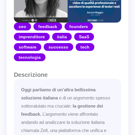
ceo
feedback
founders
imprenditore
italia
SaaS
software
successo
tech
tecnologia
Descrizione
Oggi parliamo di un’altra bellissima
soluzione italiana
e di un argomento spesso
sottovalutato ma cruciale:
la gestione dei
feedback.
L’argomento viene affrontato
andando ad analizzare la soluzione italiana
chiamata Zefi, una piattaforma che unifica e