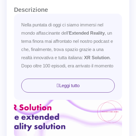
Descrizione
Nella puntata di oggi ci siamo immersi nel
mondo affascinante dell’
Extended Reality
, un
tema finora mai affrontato nel nostro podcast e
che, finalmente, trova spazio grazie a una
realtà innovativa e tutta italiana:
XR Solution
.
Dopo oltre 100 episodi, era arrivato il momento
di parlare di
realtà virtuale, mista, aumentata
,
e naturalmente di come queste tecnologie
Leggi tutto
possano essere
potenziate grazie
all’intelligenza artificiale
. A guidarci in questo
viaggio immersivo è
Mattia Pedroncelli
, CEO
di XR Solution
, che ci racconta con
entusiasmo la visione e le applicazioni
concrete di queste tecnologie nel mondo