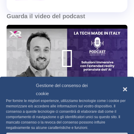
aziendale.
Guarda il video del podcast
Play
XR, acronimo di
Extended Reality
, racchiude
in sé tre grandi ambiti:
Virtual Reality (VR)
,
Augmented reality (AR)
e
mixed reality
Vide
(MR)
. Ma per XR Solution questa definizione
tecnica è solo il punto di partenza: l’obiettivo è
offrire
soluzioni reali a problemi concreti
,
utilizzando esperienze immersive come
Gestione del consenso dei
strumento di ingaggio, formazione e
cookie
trasformazione. La parola “Solution” non è lì
Per fornire le migliori esperienze, utilizziamo tecnologie come i cookie per
#113 Mattia Pedroncelli | CEO XR Solution
per caso, sottolinea una
vocazione
memorizzare e/o accedere alle informazioni sul vostro dispositivo. Il
progettuale e consulenziale
, non
XR SOLUTION offre esperienze virtuali immersive che sfruttano
consenso a queste tecnologie ci consentirà di elaborare dati come il
comportamento di navigazione o gli identificatori unici su questo sito. Il
semplicemente tecnologica.
le potenzialità dell’Extended Reality (VR, AR, MR) integrando
mancato consenso o la revoca del consenso possono influire
l’intelligenza artificiale generativa, per creare esperienze di
negativamente su alcune caratteristiche e funzioni.
Il cuore del lavoro di XR Solution è la