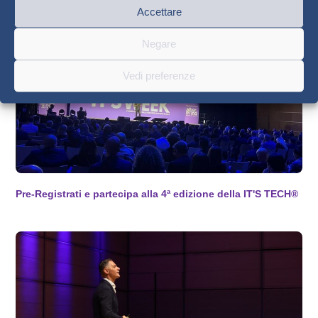
apprendimento ed engagement senza precedenti.
Accettare
creazione di esperienze virtuali B2B
,
progettate per aziende, enti e associazioni che
Negare
vogliono innovare i propri processi formativi e
operativi.
Indossare un visore
suscita da
Vedi preferenze
subito curiosità, attenzione, voglia di
partecipare: XR Solution sfrutta questa naturale
attrazione per costruire percorsi dove l’utente
finale è
ingaggiato attraverso la
gamification
, una dinamica che rende i
contenuti professionali
piacevoli, coinvolgenti
Pre-Registrati e partecipa alla 4ª edizione della IT'S TECH®
e memorabili
. Per Mattia, il
divertimento è
una leva trasversale
, che ci accompagna in
tutte le fasi della vita, e può essere incanalato
in esperienze formative efficaci.
Tra i
benefici concreti
delle soluzioni
sviluppate da XR Solution ci sono: